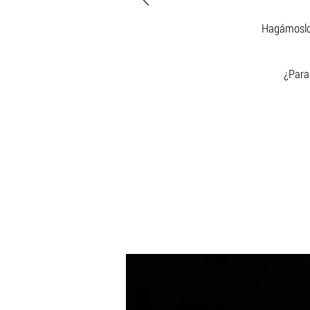
Hagámoslo 
¿Para