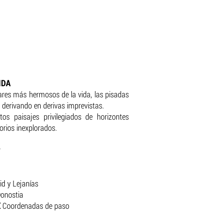
IDA
ares más hermosos de la vida, las pisadas
, derivando en derivas imprevistas.
os paisajes privilegiados de horizontes
itorios inexplorados.
r
d y Lejanías
onostia
Z
Coordenadas de paso